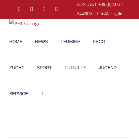
Zum
KONTAKT +49 (0)2372 /
Facebook
Instagram
E-
Telefon
Inhalt
Mail
8442018
|
info@phcg.de
springen
HOME
NEWS
TERMINE
PHCG
ZUCHT
SPORT
FUTURITY
JUGEND
SERVICE