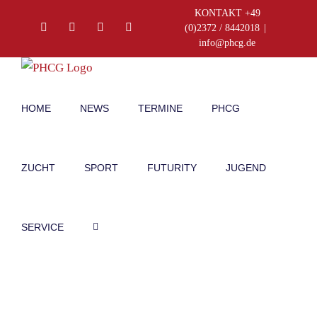
Zum
KONTAKT +49
Facebook
Instagram
E-
Telefon
(0)2372 / 8442018
|
Inhalt
Mail
info@phcg.de
springen
HOME
NEWS
TERMINE
PHCG
ZUCHT
SPORT
FUTURITY
JUGEND
SERVICE