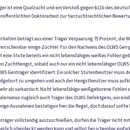
er ist eine Qualzucht und ein Verstoß gegen §11b des deutsch
veröffentlichten Doktorarbeit zur tierzuchtrechtlichen Bewer
rhalten beträgt aus einer Träger Verpaarung 75 Prozent, die Wa
en scheinbar einige Züchter. Für den Nachweis des OLWS Gen gi
ne Stute bereits ein nicht lebensfähiges weißes Fohlen gebra
 den Zuchthengst, sobald auch nur ein nicht lebensfähiger OL
OLWS Genträger identifiziert. Ein solcher Stutenbesitzer muss
Todgeburt zu umgehen und auch der Hengstbesitzer muss aufklä
h mehr als sarkastisch. Nicht lebensfähige weißgeborene Fohl
erweise zugleich auch Träger des OLWS Defektgens, ein einde
ige Ausnahmen bestätigen hier die Regel, doch darauf sollte 
räger vollständig auszuschließen, dürfen die Träger nicht mi
ich überdeckt werden kann und selbst bei scheinbar einfarbig