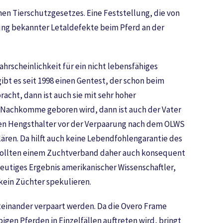
en Tierschutzgesetzes. Eine Feststellung, die von
tung bekannter Letaldefekte beim Pferd an der
hrscheinlichkeit für ein nicht lebensfähiges
bt es seit 1998 einen Gentest, der schon beim
cht, dann ist auch sie mit sehr hoher
WS Nachkomme geboren wird, dann ist auch der Vater
 den Hengsthalter vor der Verpaarung nach dem OLWS
ren. Da hilft auch keine Lebendfohlengarantie des
en sollten einem Zuchtverband daher auch konsequent
utiges Ergebnis amerikanischer Wissenschaftler,
kein Züchter spekulieren.
teinander verpaart werden. Da die Overo Frame
en Pferden in Einzelfällen auftreten wird, bringt