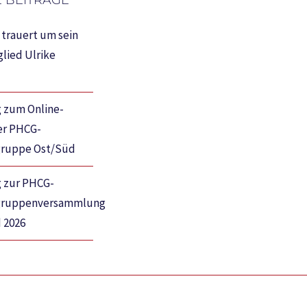
 BEITRÄGE
trauert um sein
lied Ulrike
 zum Online-
er PHCG-
gruppe Ost/Süd
g zur PHCG-
gruppenversammlung
 2026