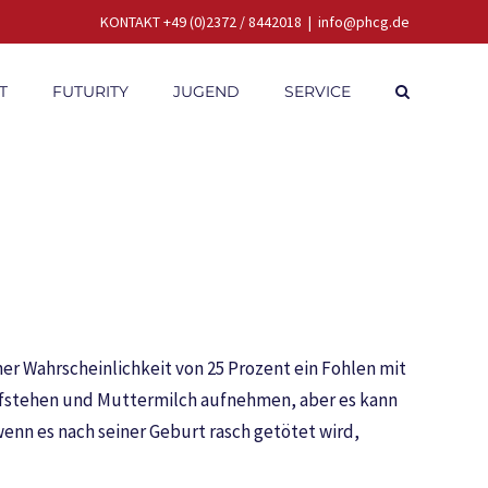
KONTAKT +49 (0)2372 / 8442018
|
info@phcg.de
T
FUTURITY
JUGEND
SERVICE
er Wahrscheinlichkeit von 25 Prozent ein Fohlen mit
 aufstehen und Muttermilch aufnehmen, aber es kann
wenn es nach seiner Geburt rasch getötet wird,