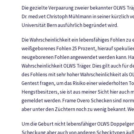
Die gezielte Verpaarung zweier bekannter OLWS Träg
Dr. med.vet Christoph Mühlmann in seiner kürzlich 
Universität Bern ausführlich begründet wird.
Die Wahrscheinlichkeit ein lebensfähiges Fohlen zu e
weißgeborenes Fohlen 25 Prozent, hierauf spekulier
neugeborenen Fohlen angewendet werden kann. Hat ei
Wahrscheinlichkeit OLWS Träger. Dies gilt auch für
des Fohlens mit sehr hoher Wahrscheinlichkeit als 
Gentest fragen, um das Risiko einer wiederholten 
Hengstbesitzers, sie ist aus meiner Sicht hier auc
gemeldet werden. Frame Overo Schecken sind normal
aber unter den Züchtern noch zu wenig bekannt. Wen
Um die Geburt nicht lebensfähiger OLWS Doppelgent
Scheckung aber auch von anderen Schecktypen äußerl