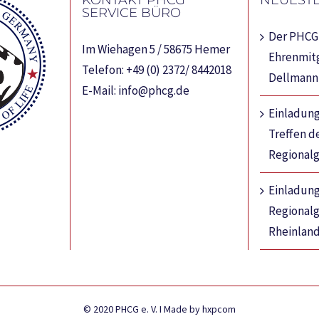
KONTAKT PHCG
NEUESTE
SERVICE BÜRO
Der PHCG 
Im Wiehagen 5 / 58675 Hemer
Ehrenmitg
Telefon:
+49 (0) 2372/ 8442018
Dellmann
E-Mail:
info@phcg.de
Einladung
Treffen d
Regional
Einladun
Regional
Rheinland
© 2020 PHCG e. V. I Made by hxpcom