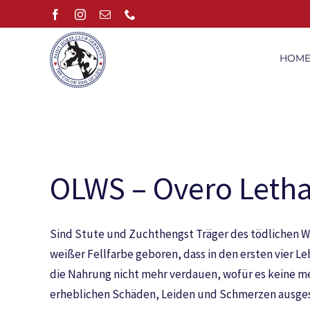
Zum
Facebook
Instagram
E-
Telefon
Mail
Inhalt
springen
HOM
OLWS – Overo Leth
Sind Stute und Zuchthengst Träger des tödlichen We
weißer Fellfarbe geboren, dass in den ersten vier 
die Nahrung nicht mehr verdauen, wofür es keine medi
erheblichen Schäden, Leiden und Schmerzen ausges