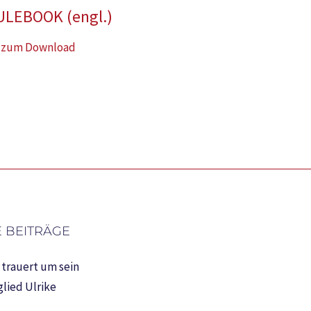
ULEBOOK (engl.)
 zum Download
 BEITRÄGE
trauert um sein
lied Ulrike