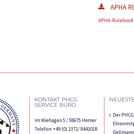
APHA R
APHA-Rulebook
KONTAKT PHCG
NEUESTE
SERVICE BÜRO
Der PHCG 
Im Wiehagen 5 / 58675 Hemer
Ehrenmitg
Telefon:
+49 (0) 2372/ 8442018
Dellmann