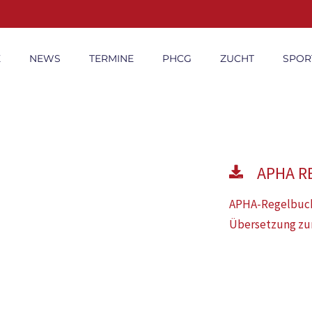
E
NEWS
TERMINE
PHCG
ZUCHT
SPOR
APHA R
APHA-Regelbuch 
Übersetzung z