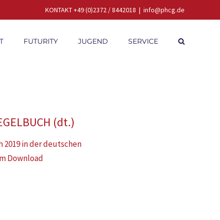
KONTAKT +49 (0)2372 / 8442018
|
info@phcg.de
T
FUTURITY
JUGEND
SERVICE
EGELBUCH (dt.)
2019 in der deutschen
um Download