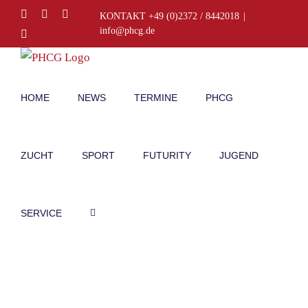
Zum
Facebook
Instagram
E-
KONTAKT +49 (0)2372 / 8442018
|
Mail
Inhalt
info@phcg.de
Telefon
springen
HOME
NEWS
TERMINE
PHCG
ZUCHT
SPORT
FUTURITY
JUGEND
SERVICE