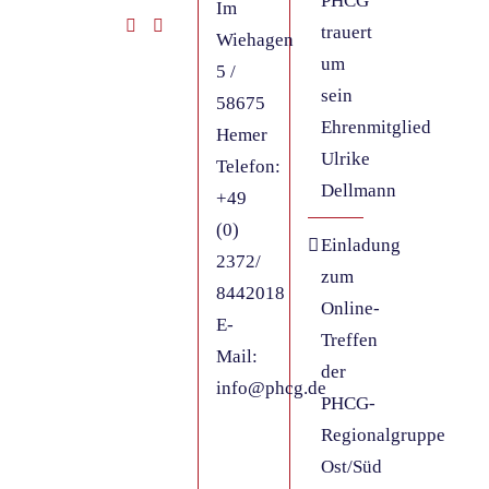
PHCG
Im
trauert
Wiehagen
um
5 /
sein
58675
Ehrenmitglied
Hemer
Ulrike
Telefon:
Dellmann
+49
(0)
Einladung
2372/
zum
8442018
Online-
E-
Treffen
Mail:
der
info@phcg.de
PHCG-
Regionalgruppe
Ost/Süd