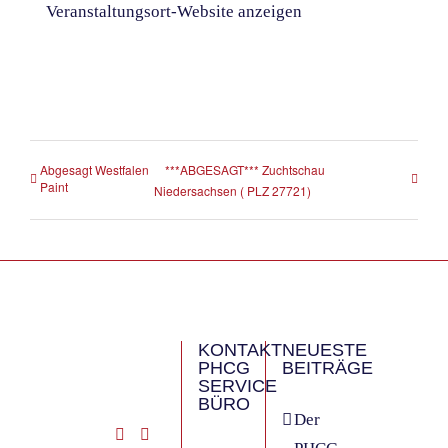
Veranstaltungsort-Website anzeigen
Abgesagt Westfalen
***ABGESAGT*** Zuchtschau
Paint
Niedersachsen ( PLZ 27721)
KONTAKT
NEUESTE
PHCG
BEITRÄGE
SERVICE
BÜRO
Der