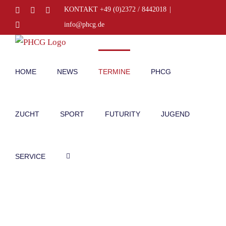
Zum
Facebook
Instagram
E-
KONTAKT +49 (0)2372 / 8442018
|
Mail
Inhalt
Telefon
info@phcg.de
springen
HOME
NEWS
TERMINE
PHCG
ZUCHT
SPORT
FUTURITY
JUGEND
SERVICE