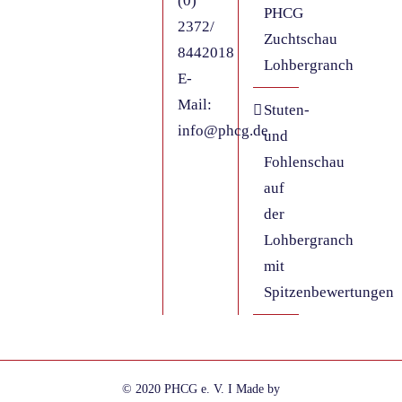
(0)
PHCG
2372/
Zuchtschau
8442018
Lohbergranch
E-
Mail:
Stuten-
info@phcg.de
und
Fohlenschau
auf
der
Lohbergranch
mit
Spitzenbewertungen
© 2020 PHCG e. V. I Made by