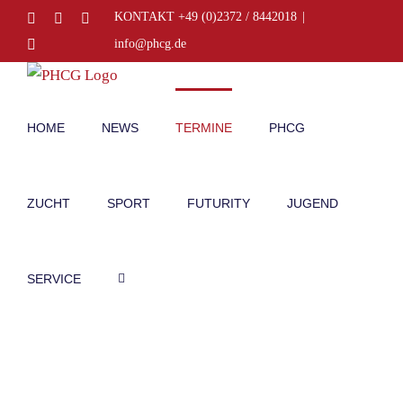
Zum
Facebook
Instagram
E-
KONTAKT +49 (0)2372 / 8442018
|
Mail
Inhalt
Telefon
info@phcg.de
springen
HOME
NEWS
TERMINE
PHCG
ZUCHT
SPORT
FUTURITY
JUGEND
SERVICE