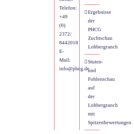
Telefon:
Ergebnisse
+49
der
(0)
PHCG
2372/
Zuchtschau
8442018
Lohbergranch
E-
Mail:
Stuten-
info@phcg.de
und
Fohlenschau
auf
der
Lohbergranch
mit
Spitzenbewertungen