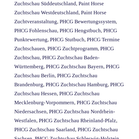
Zuchtschau Süddeutschland
,
Paint Horse
Zuchtschau Westdeutschland
,
Paint Horse
Zuchtveranstaltung
,
PHCG Bewertungssystem
,
PHCG Fohlenschau
,
PHCG Hengstbuch
,
PHCG
Punktewertung
,
PHCG Stutbuch
,
PHCG Termine
Zuchtschauen
,
PHCG Zuchtprogramm
,
PHCG
Zuchtschau
,
PHCG Zuchtschau Baden-
Württemberg
,
PHCG Zuchtschau Bayern
,
PHCG
Zuchtschau Berlin
,
PHCG Zuchtschau
Brandenburg
,
PHCG Zuchtschau Hamburg
,
PHCG
Zuchtschau Hessen
,
PHCG Zuchtschau
Mecklenburg-Vorpommern
,
PHCG Zuchtschau
Niedersachsen
,
PHCG Zuchtschau Nordrhein-
Westfalen
,
PHCG Zuchtschau Rheinland-Pfalz
,
PHCG Zuchtschau Saarland
,
PHCG Zuchtschau
Sachsen
,
PHCG Zuchtschau Schleswig-Holstein
,