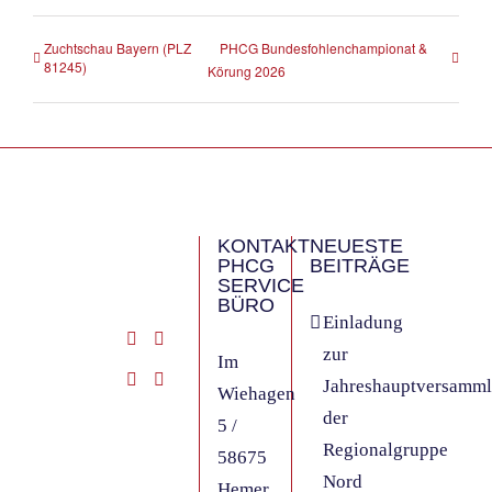
Zuchtschau Bayern (PLZ
PHCG Bundesfohlenchampionat &
81245)
Körung 2026
KONTAKT
NEUESTE
PHCG
BEITRÄGE
SERVICE
BÜRO
Einladung
zur
Im
Jahreshauptversamm
Wiehagen
der
5 /
Regionalgruppe
58675
Nord
Hemer