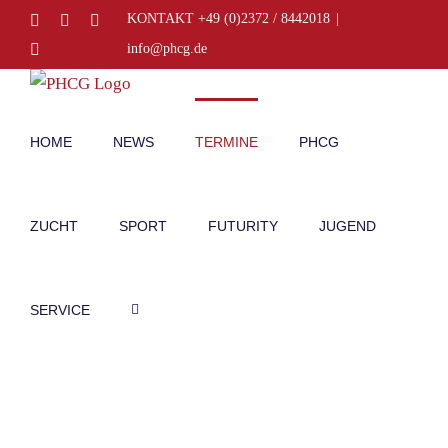
Zum
Facebook
Instagram
E-
KONTAKT +49 (0)2372 / 8442018
|
Mail
Inhalt
Telefon
info@phcg.de
springen
HOME
NEWS
TERMINE
PHCG
ZUCHT
SPORT
FUTURITY
JUGEND
SERVICE