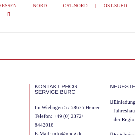
HESSEN
NORD
OST-NORD
OST-SUED
KONTAKT PHCG
NEUESTE
SERVICE BÜRO
Einladung
Im Wiehagen 5 / 58675 Hemer
Jahresha
Telefon:
+49 (0) 2372/
der Regio
8442018
E-Mail:
info@phcg.de
Ergebnis