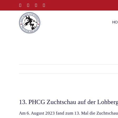
Zum
Facebook
Instagram
E-
Telefon
Mail
Inhalt
springen
HO
Zeige
grösseres
13. PHCG Zuchtschau auf der Lohber
Bild
Am 6. August 2023 fand zum 13. Mal die Zuchtschau