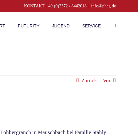
KONTAKT +49 (0)2372 / 8442018
|
info@phcg.de
RT
FUTURITY
JUGEND
SERVICE
Zurück
Vor
 Lohbergranch in Mauschbach bei Familie Stähly