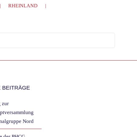
RHEINLAND
 BEITRÄGE
 zur
uptversammlung
nalgruppe Nord
se der PHCG