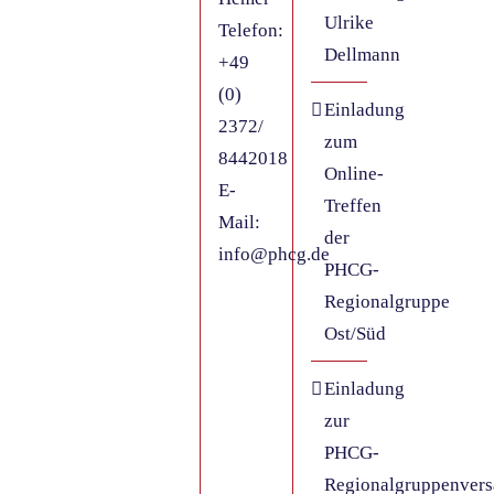
Ulrike
Telefon:
Dellmann
+49
(0)
Einladung
2372/
zum
8442018
Online-
E-
Treffen
Mail:
der
info@phcg.de
PHCG-
Regionalgruppe
Ost/Süd
Einladung
zur
PHCG-
Regionalgruppenver