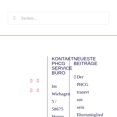
Suche
nach:
KONTAKT
NEUESTE
PHCG
BEITRÄGE
SERVICE
BÜRO
Der
PHCG
Im
trauert
Wiehagen
um
5 /
sein
58675
Ehrenmitglied
Hemer