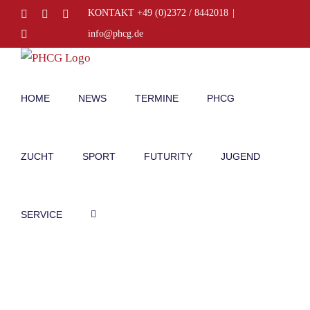
Zum
Facebook
Instagram
E-
KONTAKT +49 (0)2372 / 8442018
|
Mail
Inhalt
Telefon
info@phcg.de
springen
HOME
NEWS
TERMINE
PHCG
ZUCHT
SPORT
FUTURITY
JUGEND
SERVICE