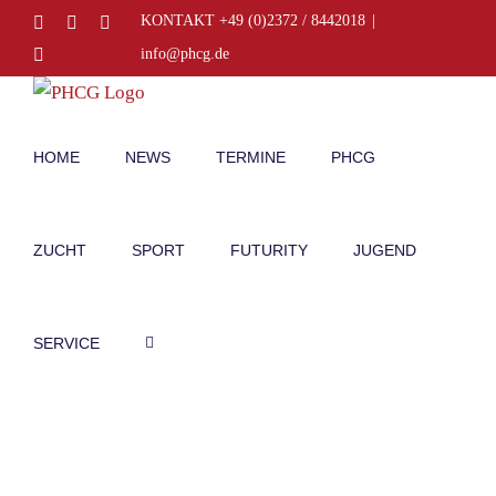
Zum
Facebook
Instagram
E-
KONTAKT +49 (0)2372 / 8442018
|
Mail
Inhalt
Telefon
info@phcg.de
springen
HOME
NEWS
TERMINE
PHCG
ZUCHT
SPORT
FUTURITY
JUGEND
SERVICE