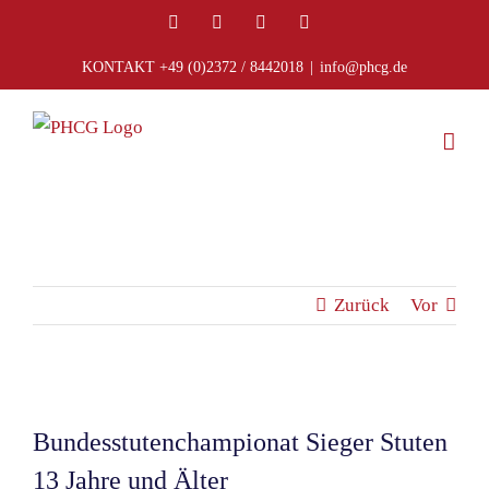
Zum
Facebook
Instagram
E-
Telefon
Mail
Inhalt
KONTAKT +49 (0)2372 / 8442018
|
info@phcg.de
springen
Zurück
Vor
Zeige
grösseres
Bundesstutenchampionat Sieger Stuten
Bild
13 Jahre und Älter