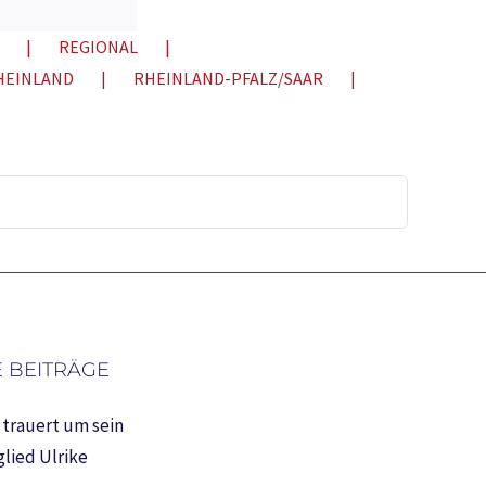
Mail
REGIONAL
HEINLAND
RHEINLAND-PFALZ/SAAR
 BEITRÄGE
trauert um sein
lied Ulrike