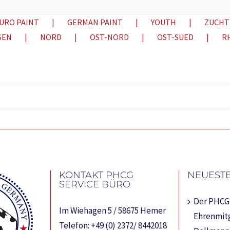
URO PAINT
GERMAN PAINT
YOUTH
ZUCHT
SEN
NORD
OST-NORD
OST-SUED
R
KONTAKT PHCG
NEUESTE
SERVICE BÜRO
Der PHCG 
Im Wiehagen 5 / 58675 Hemer
Ehrenmitg
Telefon:
+49 (0) 2372/ 8442018