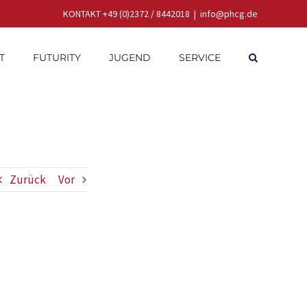
KONTAKT +49 (0)2372 / 8442018
|
info@phcg.de
T
FUTURITY
JUGEND
SERVICE
Zurück
Vor