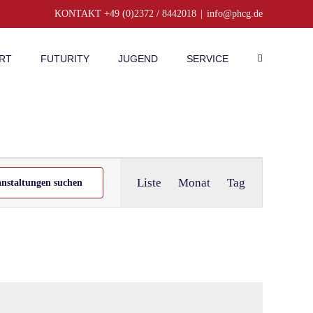
KONTAKT +49 (0)2372 / 8442018
|
info@phcg.de
RT
FUTURITY
JUGEND
SERVICE
Veranstaltung
Liste
Monat
Tag
anstaltungen suchen
Ansichten-
Navigation