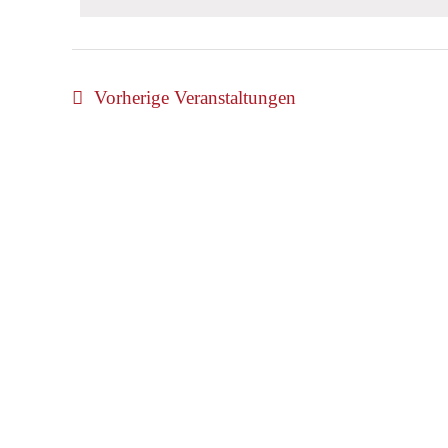
Ansichten,
Schlüsselwort.
Navigation
Vorherige
Veranstaltungen