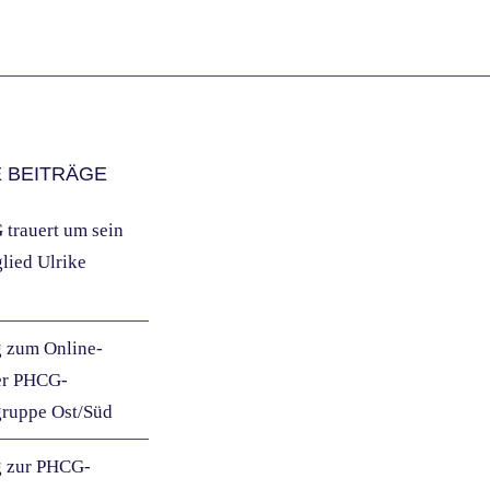
 BEITRÄGE
trauert um sein
lied Ulrike
 zum Online-
er PHCG-
gruppe Ost/Süd
g zur PHCG-