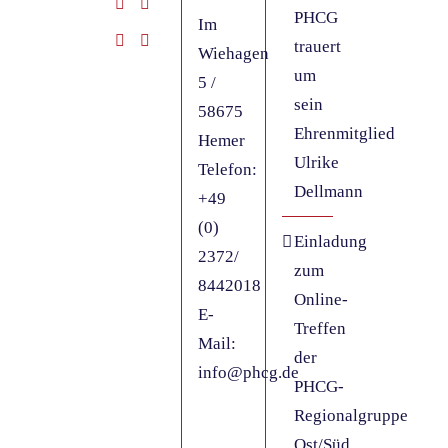
PHCG
Im
trauert
Wiehagen
um
5 /
sein
58675
Ehrenmitglied
Hemer
Ulrike
Telefon:
Dellmann
+49
(0)
Einladung
2372/
zum
8442018
Online-
E-
Treffen
Mail:
der
info@phcg.de
PHCG-
Regionalgruppe
Ost/Süd