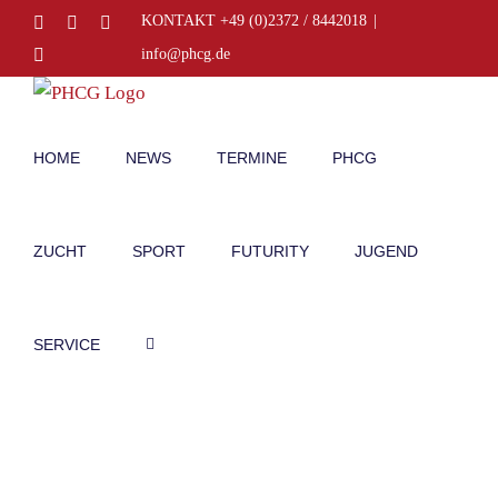
Zum
Facebook
Instagram
E-
KONTAKT +49 (0)2372 / 8442018
|
Mail
Inhalt
Telefon
info@phcg.de
springen
HOME
NEWS
TERMINE
PHCG
ZUCHT
SPORT
FUTURITY
JUGEND
SERVICE