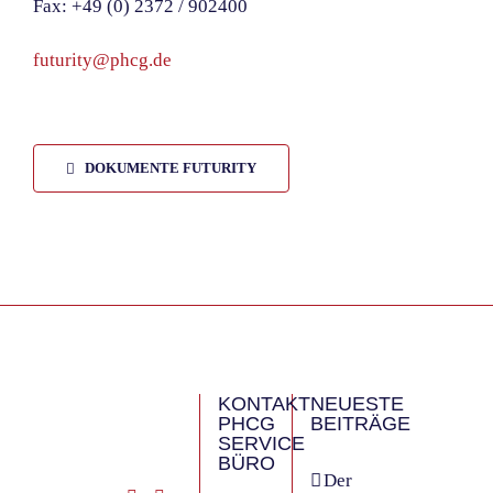
Fax: +49 (0) 2372 / 902400
futurity@phcg.de
DOKUMENTE FUTURITY
KONTAKT
NEUESTE
PHCG
BEITRÄGE
SERVICE
BÜRO
Der