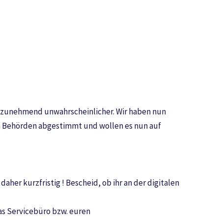
22 zunehmend unwahrscheinlicher. Wir haben nun
en Behörden abgestimmt und wollen es nun auf
her kurzfristig ! Bescheid, ob ihr an der digitalen
as Servicebüro bzw. euren