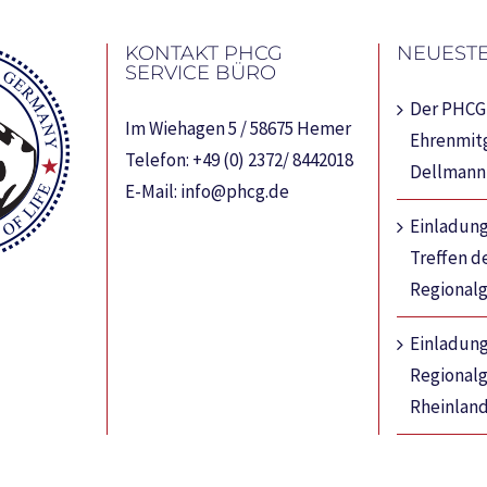
KONTAKT PHCG
NEUESTE
SERVICE BÜRO
Der PHCG 
Im Wiehagen 5 / 58675 Hemer
Ehrenmitg
Telefon:
+49 (0) 2372/ 8442018
Dellmann
E-Mail:
info@phcg.de
Einladung
Treffen d
Regional
Einladun
Regional
Rheinland