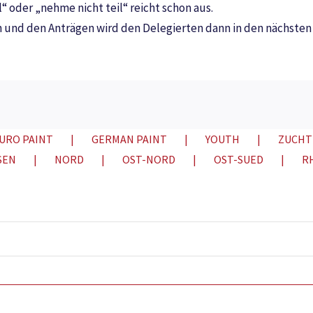
 oder „nehme nicht teil“ reicht schon aus.
und den Anträgen wird den Delegierten dann in den nächste
URO PAINT
GERMAN PAINT
YOUTH
ZUCHT
SEN
NORD
OST-NORD
OST-SUED
R