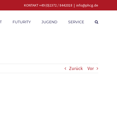
KONTAKT +49 (0)2372 / 8442018
|
info@phcg.de
T
FUTURITY
JUGEND
SERVICE
Zurück
Vor