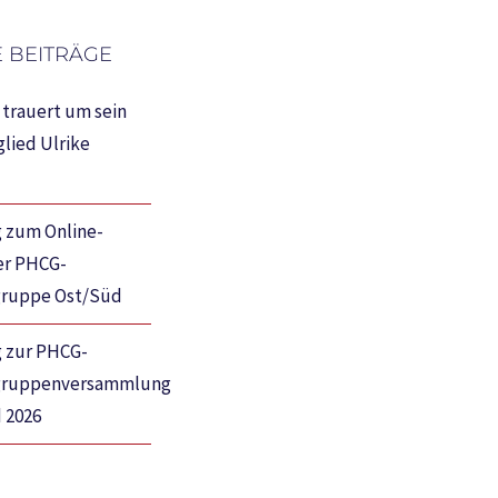
 BEITRÄGE
trauert um sein
lied Ulrike
 zum Online-
er PHCG-
gruppe Ost/Süd
g zur PHCG-
gruppenversammlung
 2026