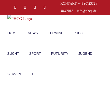
Zum
KONTAKT +49 (0)2372 /
Facebook
Instagram
E-
Telefon
Inhalt
Mail
8442018
|
info@phcg.de
springen
HOME
NEWS
TERMINE
PHCG
ZUCHT
SPORT
FUTURITY
JUGEND
SERVICE