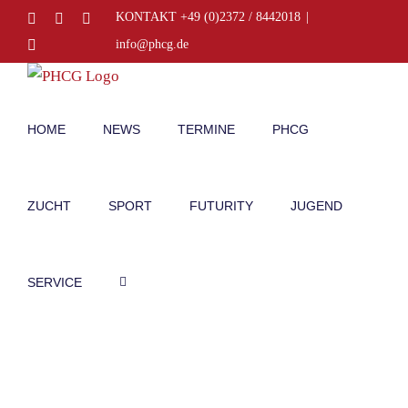
Zum
Facebook
Instagram
E-
KONTAKT +49 (0)2372 / 8442018
|
Mail
Inhalt
Telefon
info@phcg.de
springen
HOME
NEWS
TERMINE
PHCG
ZUCHT
SPORT
FUTURITY
JUGEND
SERVICE