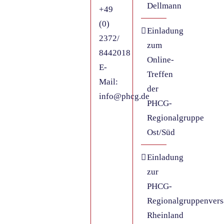
Dellmann
+49
(0)
Einladung
2372/
zum
8442018
Online-
E-
Treffen
Mail:
der
info@phcg.de
PHCG-
Regionalgruppe
Ost/Süd
Einladung
zur
PHCG-
Regionalgruppenver
Rheinland