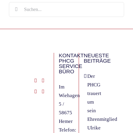
Suche
nach:
KONTAKT
NEUESTE
PHCG
BEITRÄGE
SERVICE
BÜRO
Der
PHCG
Im
trauert
Wiehagen
um
5 /
sein
58675
Ehrenmitglied
Hemer
Ulrike
Telefon: