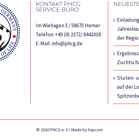
KONTAKT PHCG
NEUESTE
SERVICE BÜRO
Einladung
Im Wiehagen 5 / 58675 Hemer
Jahresha
Telefon:
+49 (0) 2372/ 8442018
der Regi
E-Mail:
info@phcg.de
Ergebnis
Zuchtsch
Stuten- 
auf der L
Spitzenb
© 2020 PHCG e. V. I Made by hxpcom