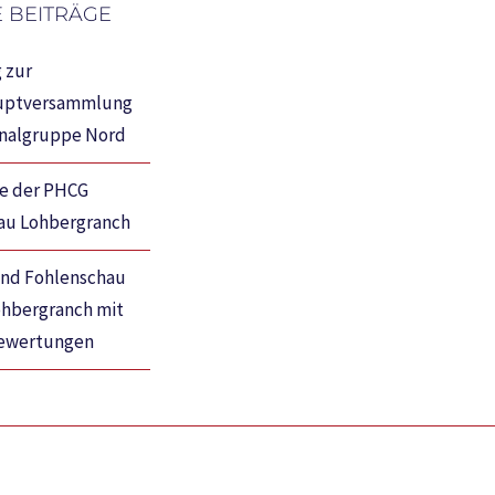
 BEITRÄGE
 zur
uptversammlung
onalgruppe Nord
se der PHCG
au Lohbergranch
und Fohlenschau
ohbergranch mit
ewertungen