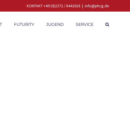
KONTAKT +49 (0)2372 / 8442018
|
info@phcg.de
T
FUTURITY
JUGEND
SERVICE