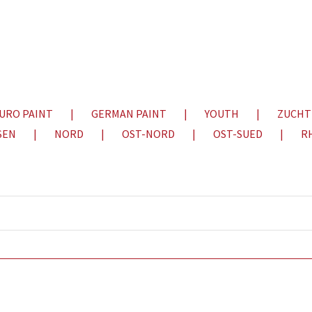
URO PAINT
GERMAN PAINT
YOUTH
ZUCHT
SEN
NORD
OST-NORD
OST-SUED
R