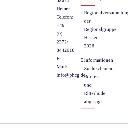
58675
Hemer
Regionalversammlun
Telefon:
der
+49
Regionalgruppe
(0)
Hessen
2372/
2026
8442018
E-
Informationen
Mail:
Zuchtschauen:
info@phcg.de
Borken
und
Ritterhude
abgesagt