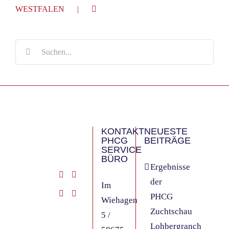
WESTFALEN
Suche
nach:
KONTAKT
NEUESTE
PHCG
BEITRÄGE
SERVICE
BÜRO
Ergebnisse
der
Im
PHCG
Wiehagen
Zuchtschau
5 /
Lohbergranch