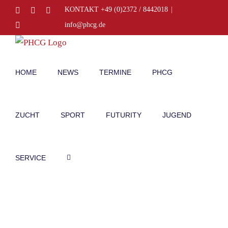
Zum
Facebook
Instagram
E-
KONTAKT +49 (0)2372 / 8442018
|
Mail
Inhalt
Telefon
info@phcg.de
springen
HOME
NEWS
TERMINE
PHCG
ZUCHT
SPORT
FUTURITY
JUGEND
SERVICE