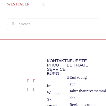
WESTFALEN
Suche
nach:
KONTAKT
NEUESTE
PHCG
BEITRÄGE
SERVICE
BÜRO
Einladung
zur
Im
Jahreshauptversamm
Wiehagen
der
5 /
Regionalgruppe