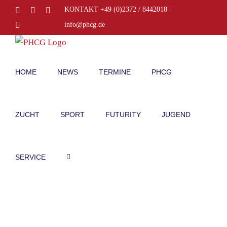
Zum
Facebook
Instagram
E-
KONTAKT +49 (0)2372 / 8442018
|
Mail
Inhalt
Telefon
info@phcg.de
springen
HOME
NEWS
TERMINE
PHCG
ZUCHT
SPORT
FUTURITY
JUGEND
SERVICE