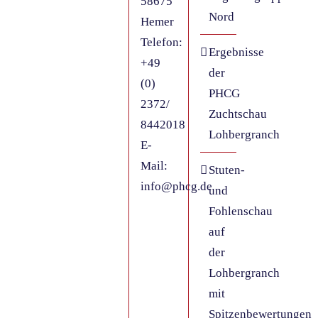
58675
Nord
Hemer
Telefon:
Ergebnisse
+49
der
(0)
PHCG
2372/
Zuchtschau
8442018
Lohbergranch
E-
Mail:
Stuten-
info@phcg.de
und
Fohlenschau
auf
der
Lohbergranch
mit
Spitzenbewertungen