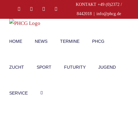
Zum
KONTAKT +49 (0)2372 /
Facebook
Instagram
E-
Telefon
Inhalt
Mail
8442018
|
info@phcg.de
springen
HOME
NEWS
TERMINE
PHCG
ZUCHT
SPORT
FUTURITY
JUGEND
SERVICE