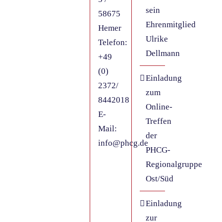
sein
58675
Ehrenmitglied
Hemer
Ulrike
Telefon:
Dellmann
+49
(0)
Einladung
2372/
zum
8442018
Online-
E-
Treffen
Mail:
der
info@phcg.de
PHCG-
Regionalgruppe
Ost/Süd
Einladung
zur