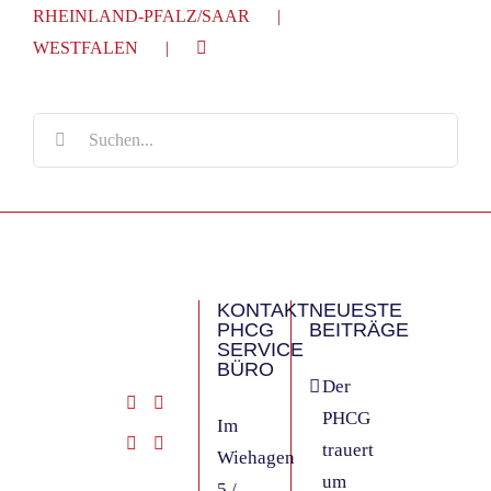
RHEINLAND-PFALZ/SAAR
WESTFALEN
Suche
nach:
KONTAKT
NEUESTE
PHCG
BEITRÄGE
SERVICE
BÜRO
Der
PHCG
Im
trauert
Wiehagen
um
5 /