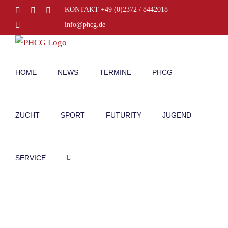
Zum
Facebook
Instagram
E-
KONTAKT +49 (0)2372 / 8442018
|
Mail
Inhalt
Telefon
info@phcg.de
springen
HOME
NEWS
TERMINE
PHCG
ZUCHT
SPORT
FUTURITY
JUGEND
SERVICE