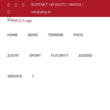
Zum
Facebook
Instagram
E-
KONTAKT +49 (0)2372 / 8442018
|
Mail
Inhalt
Telefon
info@phcg.de
springen
HOME
NEWS
TERMINE
PHCG
ZUCHT
SPORT
FUTURITY
JUGEND
SERVICE