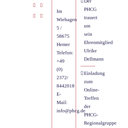
Der
PHCG
Im
trauert
Wiehagen
um
5 /
sein
58675
Ehrenmitglied
Hemer
Ulrike
Telefon:
Dellmann
+49
(0)
Einladung
2372/
zum
8442018
Online-
E-
Treffen
Mail:
der
info@phcg.de
PHCG-
Regionalgruppe