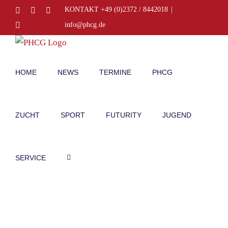
Zum
Facebook
Instagram
E-
KONTAKT +49 (0)2372 / 8442018
|
Mail
Inhalt
Telefon
info@phcg.de
springen
HOME
NEWS
TERMINE
PHCG
ZUCHT
SPORT
FUTURITY
JUGEND
SERVICE