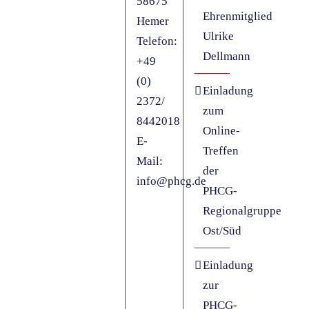
58675
Ehrenmitglied
Hemer
Ulrike
Telefon:
Dellmann
+49
(0)
Einladung
2372/
zum
8442018
Online-
E-
Treffen
Mail:
der
info@phcg.de
PHCG-
Regionalgruppe
Ost/Süd
Einladung
zur
PHCG-