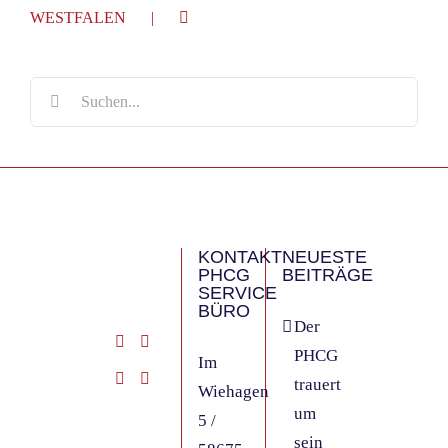
WESTFALEN
Suche
nach:
KONTAKT
NEUESTE
PHCG
BEITRÄGE
SERVICE
BÜRO
Der
PHCG
Im
trauert
Wiehagen
um
5 /
sein