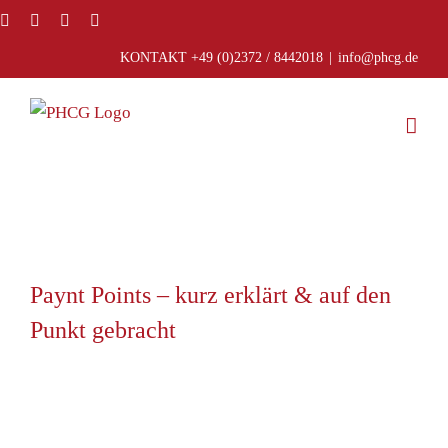
Zum
Facebook
Instagram
E-
Telefon
Mail
Inhalt
KONTAKT +49 (0)2372 / 8442018
|
info@phcg.de
springen
Paynt Points – kurz erklärt & auf den
Punkt gebracht