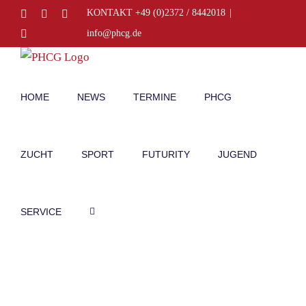
Zum
Facebook
Instagram
E-
KONTAKT +49 (0)2372 / 8442018
|
Mail
Inhalt
Telefon
info@phcg.de
springen
HOME
NEWS
TERMINE
PHCG
ZUCHT
SPORT
FUTURITY
JUGEND
SERVICE