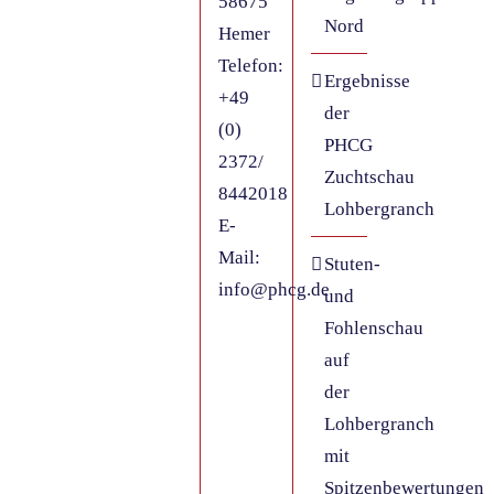
58675
Nord
Hemer
Telefon:
Ergebnisse
+49
der
(0)
PHCG
2372/
Zuchtschau
8442018
Lohbergranch
E-
Mail:
Stuten-
info@phcg.de
und
Fohlenschau
auf
der
Lohbergranch
mit
Spitzenbewertungen