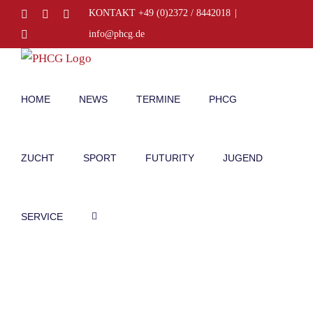
Zum
Facebook
Instagram
E-
KONTAKT +49 (0)2372 / 8442018
|
Mail
Inhalt
Telefon
info@phcg.de
springen
HOME
NEWS
TERMINE
PHCG
ZUCHT
SPORT
FUTURITY
JUGEND
SERVICE