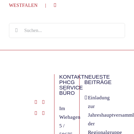
WESTFALEN
Suche
nach:
KONTAKT
NEUESTE
PHCG
BEITRÄGE
SERVICE
BÜRO
Einladung
zur
Im
Jahreshauptversamm
Wiehagen
der
5 /
Regionalgruppe