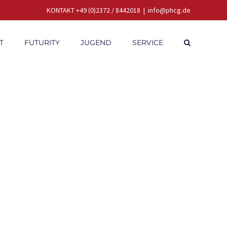
KONTAKT +49 (0)2372 / 8442018
|
info@phcg.de
T
FUTURITY
JUGEND
SERVICE