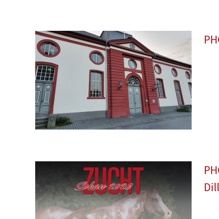
PH
PH
Di