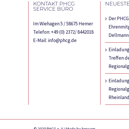
KONTAKT PHCG
NEUESTE
SERVICE BÜRO
Der PHCG 
Im Wiehagen 5 / 58675 Hemer
Ehrenmitg
Telefon:
+49 (0) 2372/ 8442018
Dellmann
E-Mail:
info@phcg.de
Einladung
Treffen d
Regional
Einladun
Regional
Rheinland
© 2020 PHCG e. V. I Made by hxpcom