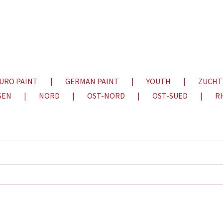
URO PAINT
GERMAN PAINT
YOUTH
ZUCHT
SEN
NORD
OST-NORD
OST-SUED
R