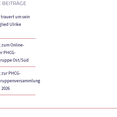
 BEITRÄGE
trauert um sein
lied Ulrike
 zum Online-
er PHCG-
gruppe Ost/Süd
g zur PHCG-
gruppenversammlung
 2026