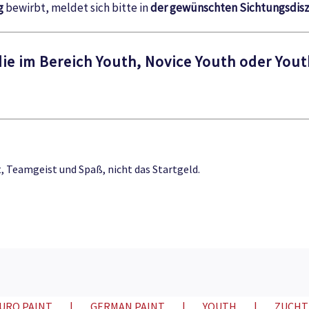
g
bewirbt, meldet sich bitte in
der gewünschten Sichtungsdisz
 die im Bereich Youth, Novice Youth oder Yo
 Teamgeist und Spaß, nicht das Startgeld.
URO PAINT
GERMAN PAINT
YOUTH
ZUCHT