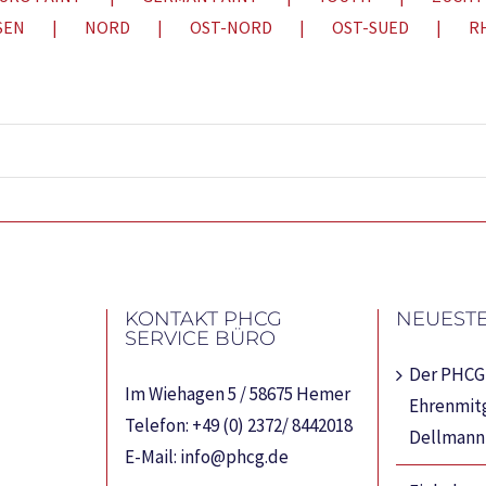
SEN
NORD
OST-NORD
OST-SUED
R
KONTAKT PHCG
NEUESTE
SERVICE BÜRO
Der PHCG 
Im Wiehagen 5 / 58675 Hemer
Ehrenmitg
Telefon:
+49 (0) 2372/ 8442018
Dellmann
E-Mail:
info@phcg.de