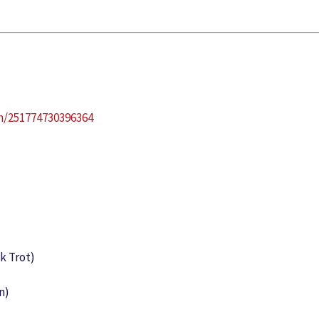
om/251774730396364
k Trot)
n)