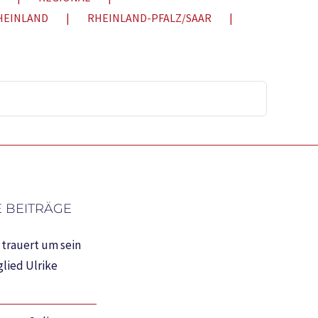
HEINLAND
RHEINLAND-PFALZ/SAAR
 BEITRÄGE
trauert um sein
lied Ulrike