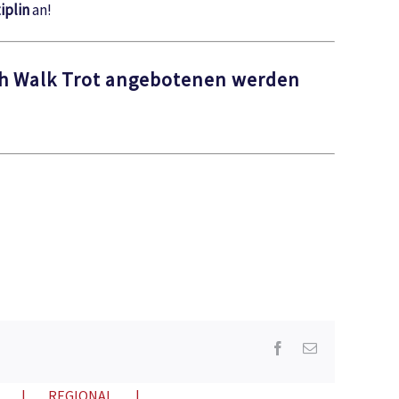
iplin
an!
uth Walk Trot angebotenen werden
Facebook
E-
Mail
REGIONAL