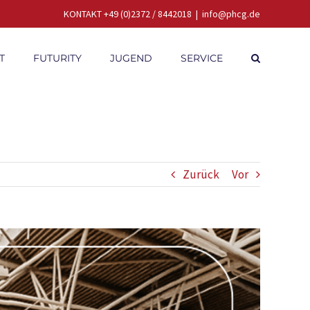
KONTAKT +49 (0)2372 / 8442018
|
info@phcg.de
T
FUTURITY
JUGEND
SERVICE
Zurück
Vor