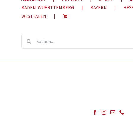
BADEN-WUERTTEMBERG
BAYERN
HES
WESTFALEN
Suche
nach: