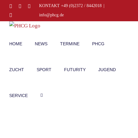
Zum
Facebook
Instagram
E-
KONTAKT +49 (0)2372 / 8442018
|
Mail
Inhalt
Telefon
info@phcg.de
springen
HOME
NEWS
TERMINE
PHCG
ZUCHT
SPORT
FUTURITY
JUGEND
SERVICE