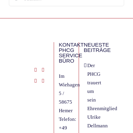
nach:
KONTAKT
NEUESTE
PHCG
BEITRÄGE
SERVICE
BÜRO
Der
PHCG
Im
trauert
Wiehagen
um
5 /
sein
58675
Ehrenmitglied
Hemer
Ulrike
Telefon:
Dellmann
+49