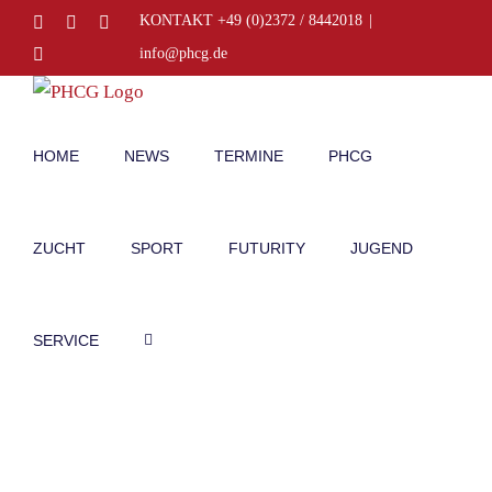
Zum
Facebook
Instagram
E-
KONTAKT +49 (0)2372 / 8442018
|
Mail
Inhalt
Telefon
info@phcg.de
springen
HOME
NEWS
TERMINE
PHCG
ZUCHT
SPORT
FUTURITY
JUGEND
SERVICE