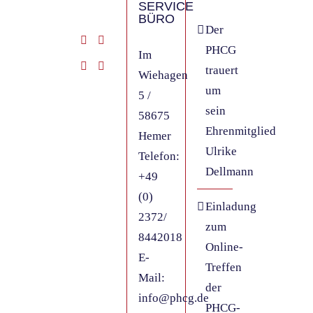
SERVICE
BÜRO
Der
PHCG
Im
trauert
Wiehagen
um
5 /
sein
58675
Ehrenmitglied
Hemer
Ulrike
Telefon:
Dellmann
+49
(0)
Einladung
2372/
zum
8442018
Online-
E-
Treffen
Mail:
der
info@phcg.de
PHCG-