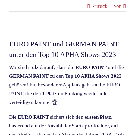
Zurück
Vor
Zeige
grösseres
EURO PAINT und GERMAN PAINT
Bild
unter den Top 10 APHA Shows 2023
Wir sind stolz darauf, dass die
EURO PAINT
und die
GERMAN PAINT
zu den
Top 10 APHA Shows 2023
gehören! Ein besonderer Applaus geht an die EURO
PAINT, die den 1.Platz im Ranking wiederholt
verteidigen konnte. 🏆
Die
EURO PAINT
sichert sich den
ersten Platz
,
basierend auf der Anzahl der Starts pro Richter, auf
der APHA-Liste der Top-Shows des Jahres 2023. Trotz