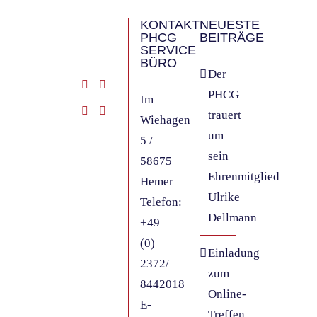
KONTAKT
NEUESTE
PHCG
BEITRÄGE
SERVICE
BÜRO
Der
PHCG
Im
trauert
Wiehagen
um
5 /
sein
58675
Ehrenmitglied
Hemer
Ulrike
Telefon:
Dellmann
+49
(0)
Einladung
2372/
zum
8442018
Online-
E-
Treffen