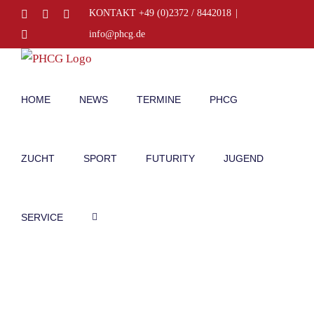
Zum
Facebook
Instagram
E-
KONTAKT +49 (0)2372 / 8442018
|
Mail
Inhalt
Telefon
info@phcg.de
springen
HOME
NEWS
TERMINE
PHCG
ZUCHT
SPORT
FUTURITY
JUGEND
SERVICE