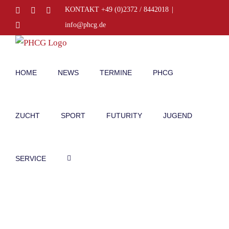
Zum
Facebook
Instagram
E-
KONTAKT +49 (0)2372 / 8442018
|
Mail
Inhalt
Telefon
info@phcg.de
springen
HOME
NEWS
TERMINE
PHCG
ZUCHT
SPORT
FUTURITY
JUGEND
SERVICE