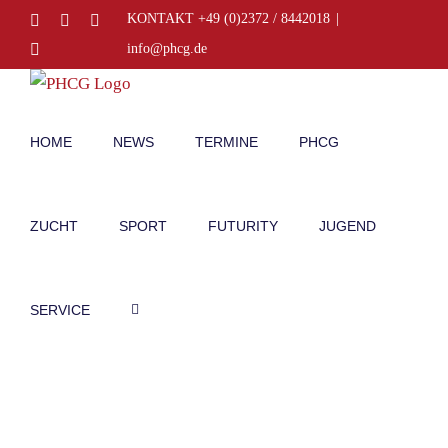
Zum
Facebook
Instagram
E-
KONTAKT +49 (0)2372 / 8442018
|
Mail
Inhalt
Telefon
info@phcg.de
springen
HOME
NEWS
TERMINE
PHCG
ZUCHT
SPORT
FUTURITY
JUGEND
SERVICE