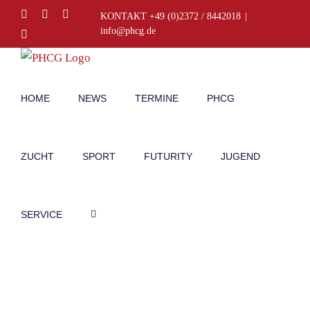
Zum
Facebook
Instagram
E-
KONTAKT +49 (0)2372 / 8442018
|
Mail
Inhalt
info@phcg.de
Telefon
springen
HOME
NEWS
TERMINE
PHCG
ZUCHT
SPORT
FUTURITY
JUGEND
SERVICE