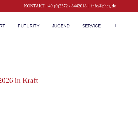
KONTAKT +49 (0)2372 / 8442018
|
info@phcg.de
RT
FUTURITY
JUGEND
SERVICE
2026 in Kraft