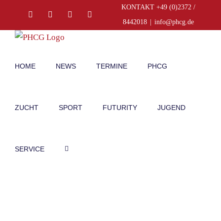
Zum
KONTAKT +49 (0)2372 /
Facebook
Instagram
E-
Telefon
Inhalt
Mail
8442018
|
info@phcg.de
springen
HOME
NEWS
TERMINE
PHCG
ZUCHT
SPORT
FUTURITY
JUGEND
SERVICE