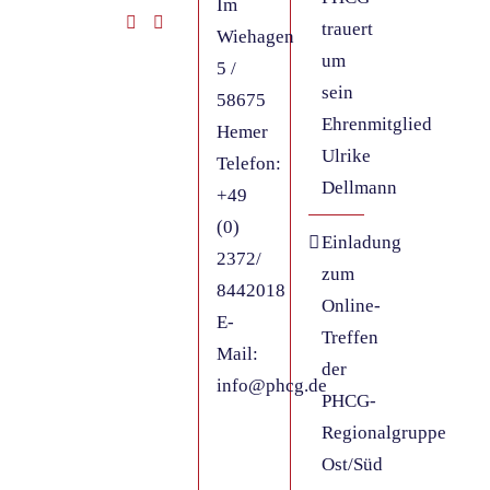
Im
trauert
Wiehagen
um
5 /
sein
58675
Ehrenmitglied
Hemer
Ulrike
Telefon:
Dellmann
+49
(0)
Einladung
2372/
zum
8442018
Online-
E-
Treffen
Mail:
der
info@phcg.de
PHCG-
Regionalgruppe
Ost/Süd