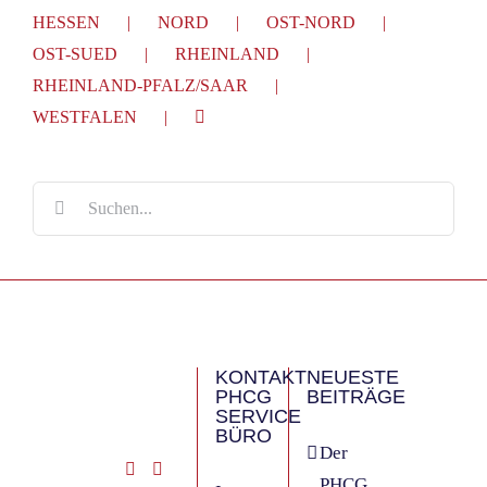
HESSEN
NORD
OST-NORD
OST-SUED
RHEINLAND
RHEINLAND-PFALZ/SAAR
WESTFALEN
Suche
nach:
KONTAKT
NEUESTE
PHCG
BEITRÄGE
SERVICE
BÜRO
Der
PHCG