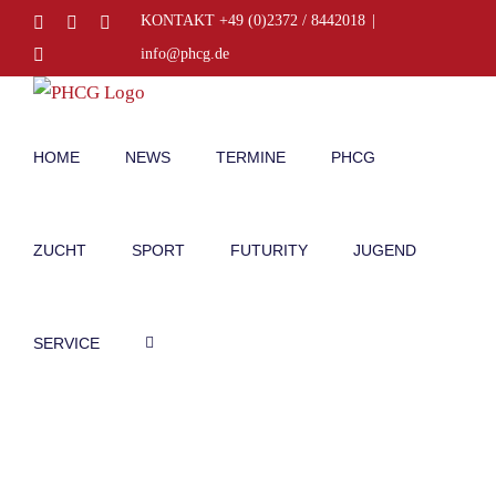
Zum
Facebook
Instagram
E-
KONTAKT +49 (0)2372 / 8442018
|
Mail
Inhalt
Telefon
info@phcg.de
springen
HOME
NEWS
TERMINE
PHCG
ZUCHT
SPORT
FUTURITY
JUGEND
SERVICE