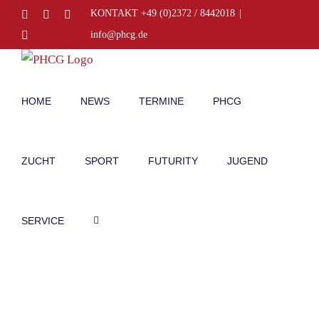
Zum
Facebook
Instagram
E-
KONTAKT +49 (0)2372 / 8442018
|
Mail
Inhalt
Telefon
info@phcg.de
springen
HOME
NEWS
TERMINE
PHCG
ZUCHT
SPORT
FUTURITY
JUGEND
SERVICE