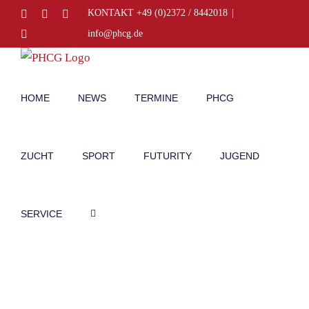
Zum
Facebook
Instagram
E-
KONTAKT +49 (0)2372 / 8442018
|
Mail
Inhalt
Telefon
info@phcg.de
springen
HOME
NEWS
TERMINE
PHCG
ZUCHT
SPORT
FUTURITY
JUGEND
SERVICE