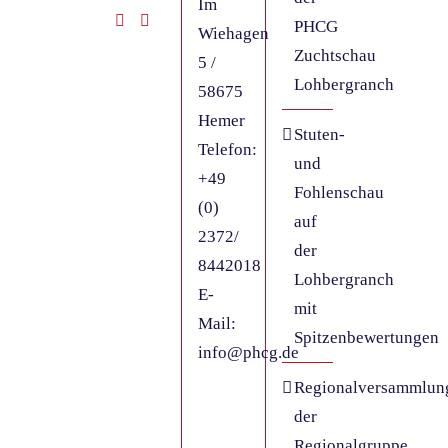
Im
PHCG
Wiehagen
Zuchtschau
5 /
Lohbergranch
58675
Hemer
Stuten-
Telefon:
und
+49
Fohlenschau
(0)
auf
2372/
der
8442018
Lohbergranch
E-
mit
Mail:
Spitzenbewertungen
info@phcg.de
Regionalversammlun
der
Regionalgruppe