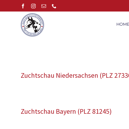
Zum
Facebook
Instagram
E-
Telefon
Mail
Inhalt
springen
HOM
Zuchtschau Niedersachsen (PLZ 2733
Zuchtschau Bayern (PLZ 81245)