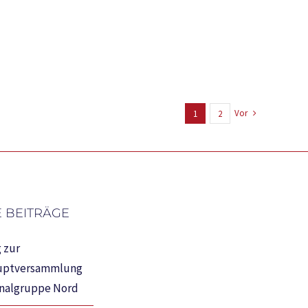
Vor
1
2
 BEITRÄGE
 zur
uptversammlung
onalgruppe Nord