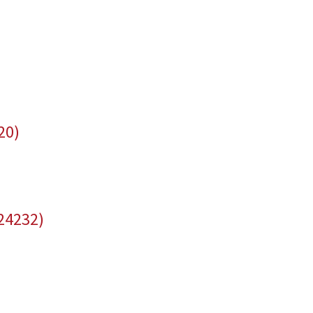
20)
24232)