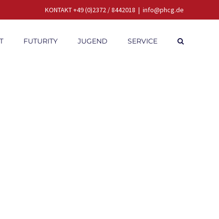
KONTAKT +49 (0)2372 / 8442018
|
info@phcg.de
T
FUTURITY
JUGEND
SERVICE