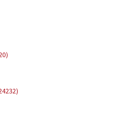
20)
24232)