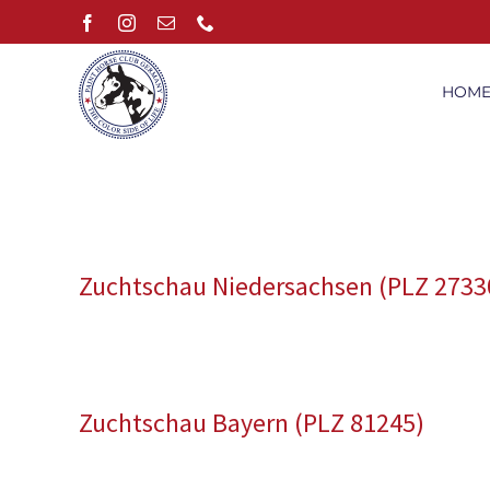
Zum
Facebook
Instagram
E-
Telefon
Mail
Inhalt
springen
HOM
Zuchtschau Niedersachsen (PLZ 2733
Zuchtschau Bayern (PLZ 81245)