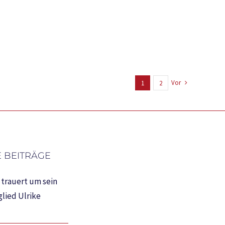
Vor
1
2
 BEITRÄGE
trauert um sein
lied Ulrike