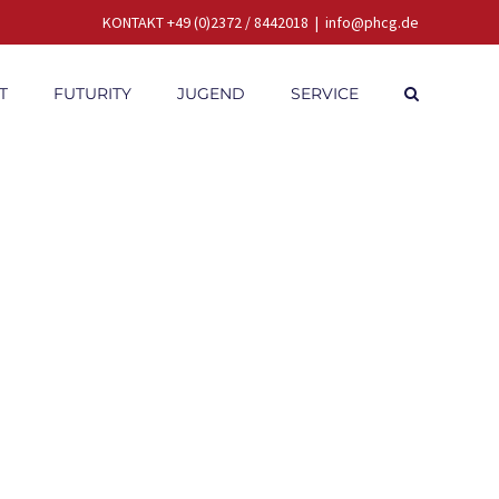
KONTAKT +49 (0)2372 / 8442018
|
info@phcg.de
T
FUTURITY
JUGEND
SERVICE