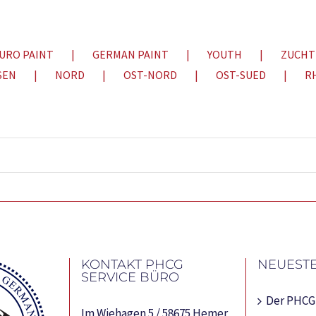
URO PAINT
GERMAN PAINT
YOUTH
ZUCHT
SEN
NORD
OST-NORD
OST-SUED
R
KONTAKT PHCG
NEUESTE
SERVICE BÜRO
Der PHCG 
Im Wiehagen 5 / 58675 Hemer