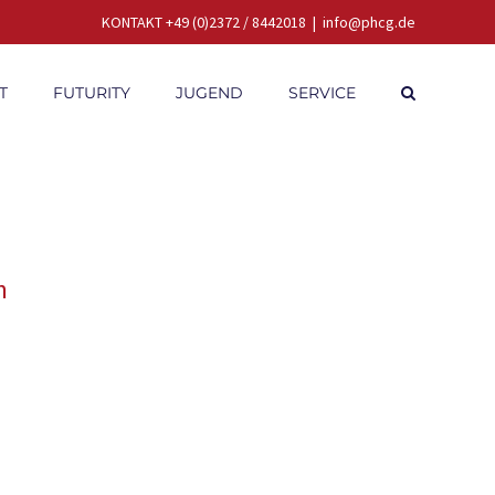
KONTAKT +49 (0)2372 / 8442018
|
info@phcg.de
T
FUTURITY
JUGEND
SERVICE
m