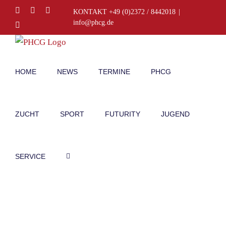
Zum
Facebook
Instagram
E-
KONTAKT +49 (0)2372 / 8442018
|
Mail
Inhalt
info@phcg.de
Telefon
springen
HOME
NEWS
TERMINE
PHCG
ZUCHT
SPORT
FUTURITY
JUGEND
SERVICE