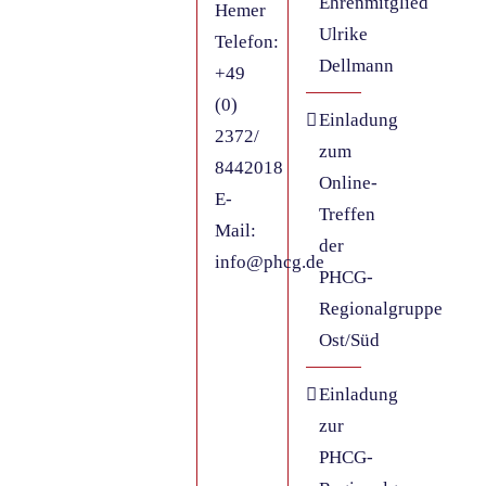
Ehrenmitglied
Hemer
Ulrike
Telefon:
Dellmann
+49
(0)
Einladung
2372/
zum
8442018
Online-
E-
Treffen
Mail:
der
info@phcg.de
PHCG-
Regionalgruppe
Ost/Süd
Einladung
zur
PHCG-