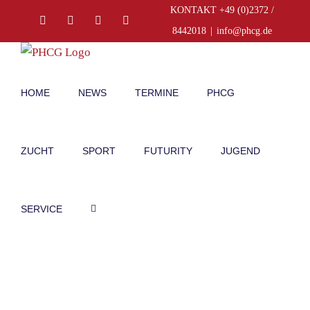
Zum
KONTAKT +49 (0)2372 /
Facebook
Instagram
E-
Telefon
Inhalt
Mail
8442018
|
info@phcg.de
springen
HOME
NEWS
TERMINE
PHCG
ZUCHT
SPORT
FUTURITY
JUGEND
SERVICE