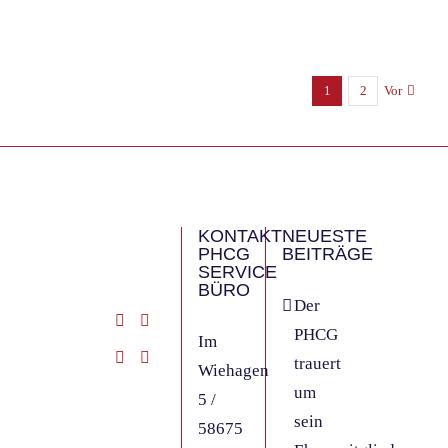
1
2
Vor
KONTAKT
NEUESTE
PHCG
BEITRÄGE
SERVICE
BÜRO
Der
PHCG
Im
trauert
Wiehagen
um
5 /
sein
58675